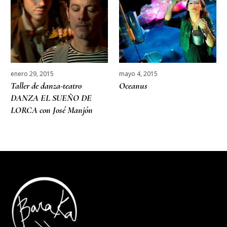
enero 29, 2015
mayo 4, 2015
Taller de danza-teatro
Oceanus
DANZA EL SUEÑO DE
LORCA con José Manjón