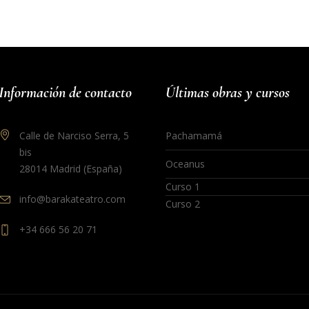
Información de contacto
Últimas obras y cursos
Calle de Narciso Serra, 5
Pachamamá
bis
Oceanus
28014 Madrid (España)
Curso 1
info@barakateatro.com
Curso 2
+34 666 56 20 71