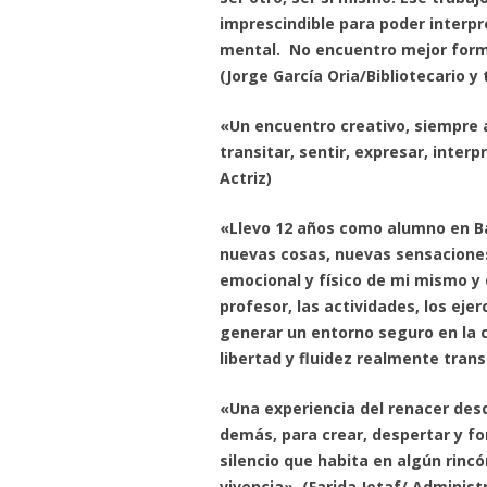
imprescindible para poder interp
mental. No encuentro mejor form
(Jorge García Oria/Bibliotecario y
«Un encuentro creativo, siempre 
transitar, sentir, expresar, interp
Actriz)
«Llevo 12 años como alumno en Ba
nuevas cosas, nuevas sensacione
emocional y físico de mi mismo y 
profesor, las actividades, los eje
generar un entorno seguro en la c
libertad y fluidez realmente tran
«Una experiencia del renacer des
demás, para crear, despertar y f
silencio que habita en algún rinc
vivencia». (Farida Jetaf/ Administ