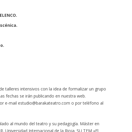
 ELENCO.
escénica.
o.
e talleres intensivos con la idea de formalizar un grupo
as fechas se irán publicando en nuestra web.
or e-mail estudio@barakateatro.com o por teléfono al
lado al mundo del teatro y su pedagogía. Máster en
, Universidad Internacional de la Rioja. SU TFM «El