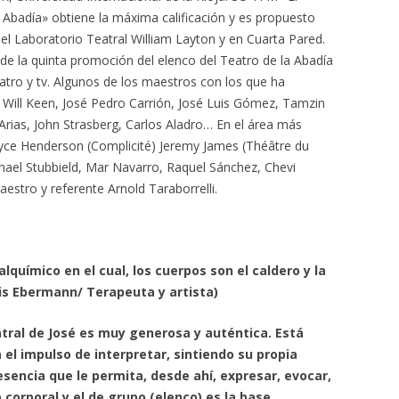
a Abadía» obtiene la máxima calificación y es propuesto
el Laboratorio Teatral William Layton y en Cuarta Pared.
de la quinta promoción del elenco del Teatro de la Abadía
eatro y tv. Algunos de los maestros con los que ha
, Will Keen, José Pedro Carrión, José Luis Gómez, Tamzin
rias, John Strasberg, Carlos Aladro… En el área más
Joyce Henderson (Complicité) Jeremy James (Théâtre du
hael Stubbield, Mar Navarro, Raquel Sánchez, Chevi
stro y referente Arnold Taraborrelli.
alquímico en el cual, los cuerpos son el caldero y la
Iris Ebermann/ Terapeuta y artista)
atral de José es muy generosa y auténtica. Está
 el impulso de interpretar, sintiendo su propia
esencia que le permita, desde ahí, expresar, evocar,
o corporal y el de grupo (elenco) es la base