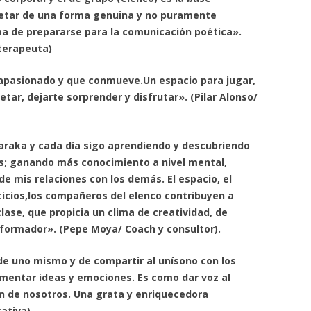
retar de una forma genuina y no puramente
a de prepararse para la comunicación poética».
 terapeuta)
apasionado y que conmueve.Un espacio para jugar,
retar, dejarte sorprender y disfrutar». (Pilar Alonso/
raka y cada día sigo aprendiendo y descubriendo
s; ganando más conocimiento a nivel mental,
de mis relaciones con los demás. El espacio, el
rcicios,los compañeros del elenco contribuyen a
lase, que propicia un clima de creatividad, de
sformador». (Pepe Moya/ Coach y consultor).
de uno mismo y de compartir al unísono con los
omentar ideas y emociones. Es como dar voz al
ón de nosotros. Una grata y enriquecedora
rativa)