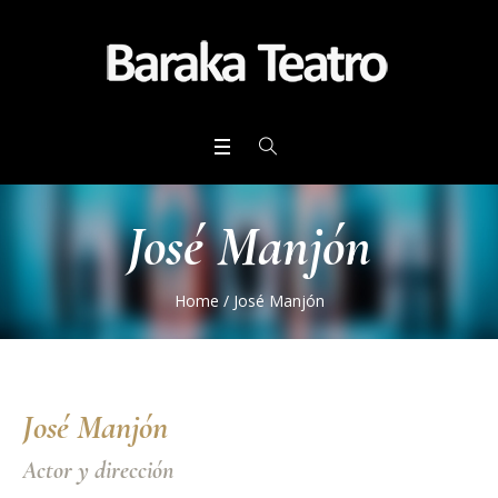
José Manjón
Home
/
José Manjón
José Manjón
Actor y dirección